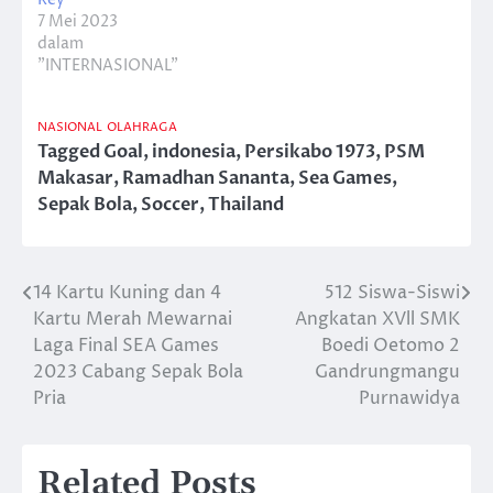
7 Mei 2023
dalam
"INTERNASIONAL"
NASIONAL
OLAHRAGA
Tagged
Goal
,
indonesia
,
Persikabo 1973
,
PSM
Makasar
,
Ramadhan Sananta
,
Sea Games
,
Sepak Bola
,
Soccer
,
Thailand
14 Kartu Kuning dan 4
512 Siswa-Siswi
Navigasi
Kartu Merah Mewarnai
Angkatan XVll SMK
pos
Laga Final SEA Games
Boedi Oetomo 2
2023 Cabang Sepak Bola
Gandrungmangu
Pria
Purnawidya
Related Posts