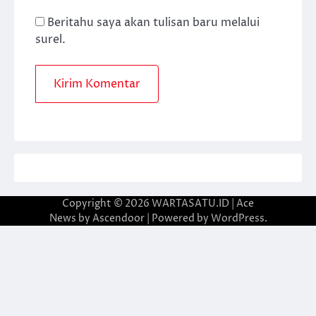
Beritahu saya akan tulisan baru melalui
surel.
Copyright © 2026
WARTASATU.ID
| Ace
News by
Ascendoor
| Powered by
WordPress
.