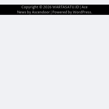
Copyright © 2026
WARTASATU.ID
| Ace
News by
Ascendoor
| Powered by
WordPress
.