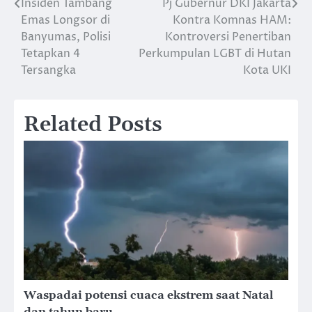
Insiden Tambang
Pj Gubernur DKI Jakarta
Navigasi
Emas Longsor di
Kontra Komnas HAM:
pos
Banyumas, Polisi
Kontroversi Penertiban
Tetapkan 4
Perkumpulan LGBT di Hutan
Tersangka
Kota UKI
Related Posts
Waspadai potensi cuaca ekstrem saat Natal
dan tahun baru