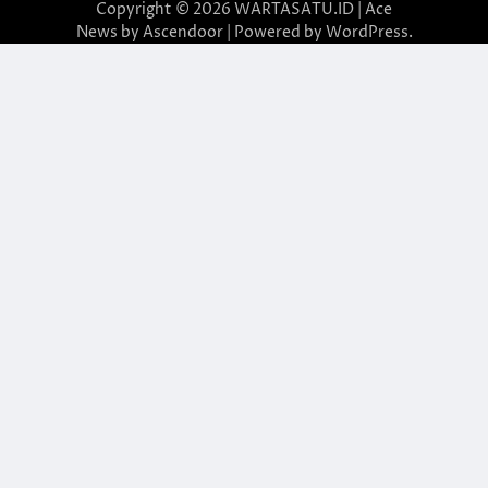
Copyright © 2026
WARTASATU.ID
| Ace
News by
Ascendoor
| Powered by
WordPress
.