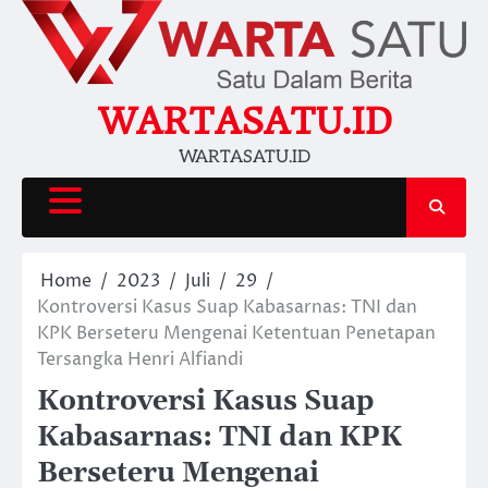
Skip
to
content
WARTASATU.ID
WARTASATU.ID
Home
2023
Juli
29
Kontroversi Kasus Suap Kabasarnas: TNI dan
KPK Berseteru Mengenai Ketentuan Penetapan
Tersangka Henri Alfiandi
Kontroversi Kasus Suap
Kabasarnas: TNI dan KPK
Berseteru Mengenai