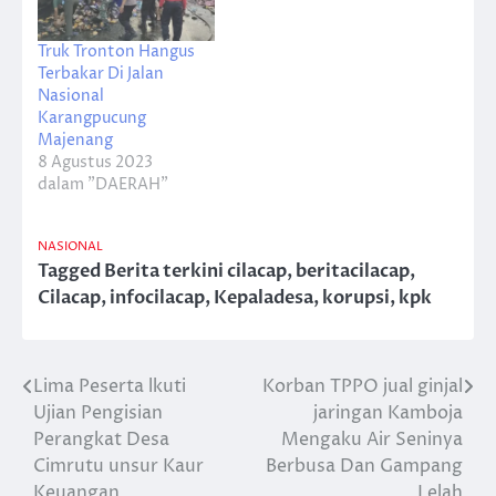
Truk Tronton Hangus
Terbakar Di Jalan
Nasional
Karangpucung
Majenang
8 Agustus 2023
dalam "DAERAH"
NASIONAL
Tagged
Berita terkini cilacap
,
beritacilacap
,
Cilacap
,
infocilacap
,
Kepaladesa
,
korupsi
,
kpk
Lima Peserta lkuti
Korban TPPO jual ginjal
Navigasi
Ujian Pengisian
jaringan Kamboja
pos
Perangkat Desa
Mengaku Air Seninya
Cimrutu unsur Kaur
Berbusa Dan Gampang
Keuangan
Lelah