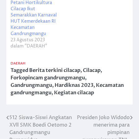
Petani Hortikultura
Cilacap Ikut
Semarakkan Karnaval
HUT Kemerdekaan RI
Kecamatan
Gandrungmangu
23 Agustus 2023
dalam "DAERAH"
DAERAH
Tagged
Berita terkini cilacap
,
Cilacap
,
Forkopincam gandrungmangu
,
Gandrungmangu
,
Hardiknas 2023
,
Kecamatan
gandrungmangu
,
Kegiatan cilacap
512 Siswa-Siswi Angkatan
Presiden Joko Widodo
Navigasi
XVll SMK Boedi Oetomo 2
menerima para
pos
Gandrungmangu
pimpinan