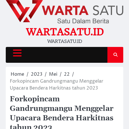
Skip
to
content
WARTASATU.ID
WARTASATU.ID
Home
2023
Mei
22
Forkopincam Gandrungmangu Menggelar
Upacara Bendera Harkitnas tahun 2023
Forkopincam
Gandrungmangu Menggelar
Upacara Bendera Harkitnas
tahun 2023