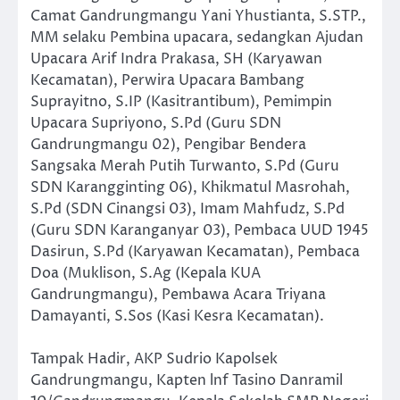
Camat Gandrungmangu Yani Yhustianta, S.STP.,
MM selaku Pembina upacara, sedangkan Ajudan
Upacara Arif Indra Prakasa, SH (Karyawan
Kecamatan), Perwira Upacara Bambang
Suprayitno, S.IP (Kasitrantibum), Pemimpin
Upacara Supriyono, S.Pd (Guru SDN
Gandrungmangu 02), Pengibar Bendera
Sangsaka Merah Putih Turwanto, S.Pd (Guru
SDN Karangginting 06), Khikmatul Masrohah,
S.Pd (SDN Cinangsi 03), Imam Mahfudz, S.Pd
(Guru SDN Karanganyar 03), Pembaca UUD 1945
Dasirun, S.Pd (Karyawan Kecamatan), Pembaca
Doa (Muklison, S.Ag (Kepala KUA
Gandrungmangu), Pembawa Acara Triyana
Damayanti, S.Sos (Kasi Kesra Kecamatan).
Tampak Hadir, AKP Sudrio Kapolsek
Gandrungmangu, Kapten lnf Tasino Danramil