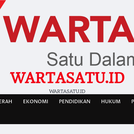
WARTASATU.ID
WARTASATU.ID
ERAH
EKONOMI
PENDIDIKAN
HUKUM