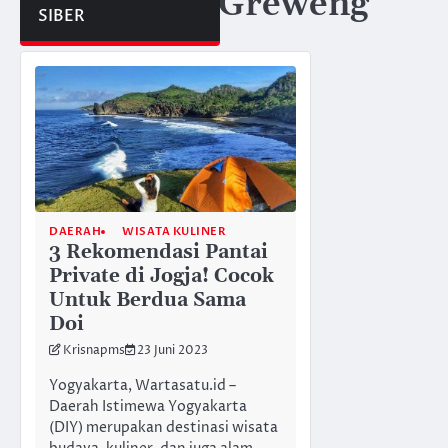
Tag:
Pantai Greweng
SIBER
DAERAH
WISATA KULINER
3 Rekomendasi Pantai
Private di Jogja! Cocok
Untuk Berdua Sama
Doi
Krisnapms
23 Juni 2023
Yogyakarta, Wartasatu.id –
Daerah Istimewa Yogyakarta
(DIY) merupakan destinasi wisata