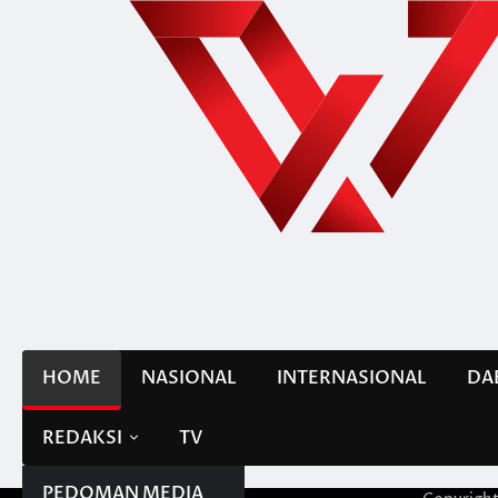
Skip
to
content
HOME
NASIONAL
INTERNASIONAL
DA
REDAKSI
TV
PEDOMAN MEDIA