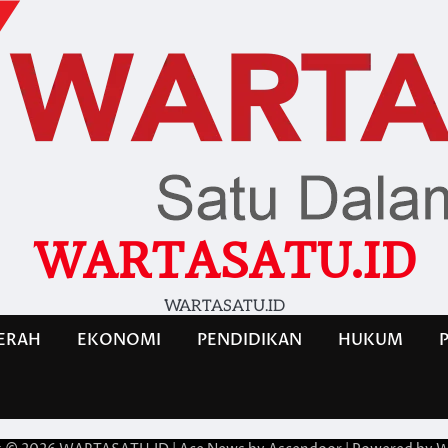
WARTASATU.ID
WARTASATU.ID
ERAH
EKONOMI
PENDIDIKAN
HUKUM